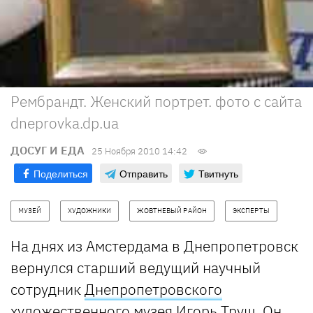
Рембрандт. Женский портрет. фото с сайта
dneprovka.dp.ua
ДОСУГ И ЕДА
25 Ноября 2010 14:42
Поделиться
Отправить
Твитнуть
МУЗЕЙ
ХУДОЖНИКИ
ЖОВТНЕВЫЙ РАЙОН
ЭКСПЕРТЫ
На днях из Амстердама в Днепропетровск
вернулся старший ведущий научный
сотрудник
Днепропетровского
художественного музея
Игорь Труш. Он