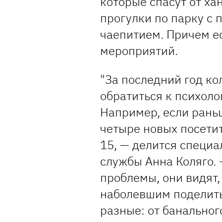
которые спасут от х
прогулки по парку с 
чаепитием. Причем е
мероприятий.
"За последний год к
обратиться к психолог
Например, если раньш
четыре новых посетит
15, — делится специа
службы Анна Коляго.
проблемы, они видят,
наболевшим поделить
разные: от банально