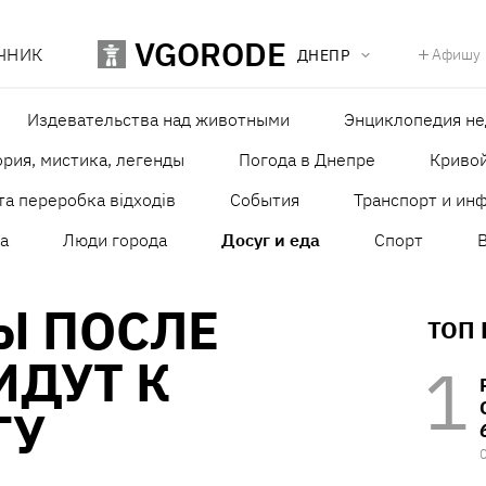
VGORODE
ЧНИК
Афишу
ДНЕПР
Издевательства над животными
Энциклопедия н
рия, мистика, легенды
Погода в Днепре
Кривой
та переробка відходів
События
Транспорт и ин
а
Люди города
Досуг и еда
Спорт
Ы ПОСЛЕ
ТОП
ИДУТ К
ГУ