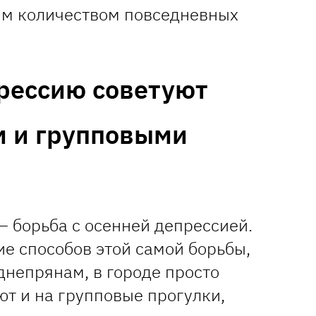
им количеством повседневных
рессию советуют
м и групповыми
— борьба с осенней депрессией.
е способов этой самой борьбы,
днепрянам, в городе просто
т и на групповые прогулки,